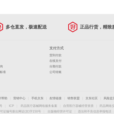
多仓直发，极速配送
正品行货，精致
支付方式
货到付款
在线支付
询
分期付款
标准
公司转账
家帮助
|
营销中心
|
手机京东
|
友情链接
|
销售联盟
|
京东社区
|
风险监
4号
|
ICP
|
药品医疗器械网络服务备案
|
自营医疗器械经营资质
|
药品网络
可证编号新出网证(京)字150号
|
出版物经营许可证
|
违法和不良信息举报电话：40