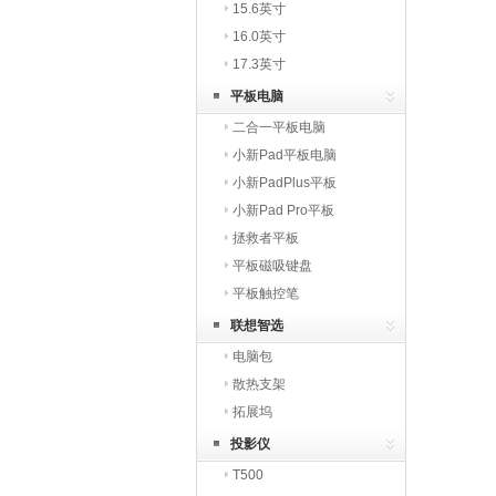
15.6英寸
16.0英寸
17.3英寸
平板电脑
二合一平板电脑
小新Pad平板电脑
小新PadPlus平板
小新Pad Pro平板
拯救者平板
平板磁吸键盘
平板触控笔
联想智选
电脑包
散热支架
拓展坞
投影仪
T500