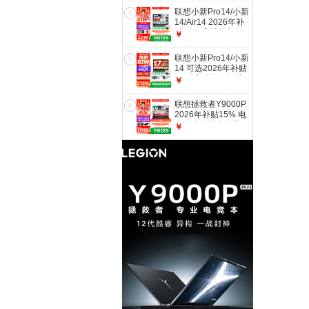
512G标配｜Y7000
提办公大学生游戏设
联想小新Pro14/小新
国补 高刷
4
计本 锐龙R7-
14/Air14 2026年补
8745HS 16G 512G
贴15% 高性能超轻
￥
标配｜小新16c国家
薄笔记本电脑 学生
补贴 16英寸 防眩光
游戏设计办公本 标
联想小新Pro14/小新
全面屏
5
压酷睿i5 16G 512G
14 可选2026年补贴
｜小新14 国家补贴
15% 高性能超轻薄
￥
IPS高清全面屏｜
笔记本电脑 标压锐
DC调光 护眼无闪烁
龙版 学生游戏设计
联想拯救者Y9000P
6
办公本 锐龙R7-
2026年补贴15% 电
8745HS 16G 512G
竞游戏笔记本电脑
￥
｜小新14c国家补贴
AI元启 满血
14英寸 防眩光全面
RTX5090独显可选
屏
全新酷睿24核 旗舰
i9 16G 1T 满血
RTX5060 黑｜国补
【2026新品】 16英
寸2