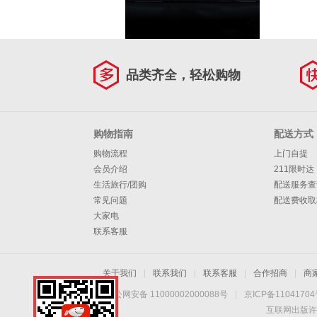
品类齐全，轻松购物
购物指南
配送方式
购物流程
上门自提
会员介绍
211限时达
生活旅行/团购
配送服务查
常见问题
配送费收取
大家电
联系客服
关于我们
|
联系我们
|
联系客服
|
合作招商
|
商
京公网安备 11000002000088号
|
京ICP备1104170
互联网出版许