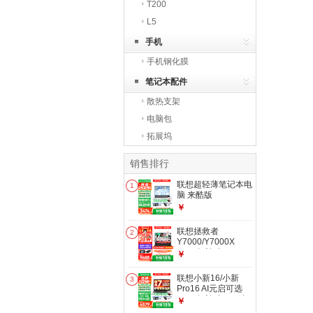
T200
L5
手机
手机钢化膜
笔记本配件
散热支架
电脑包
拓展坞
销售排行
联想超轻薄笔记本电
1
脑 来酷版
Pro14/14/Air14
￥
2026年补贴15%可
选 AI轻小新品 学生
联想拯救者
2
办公游戏设计本
Y7000/Y7000X
【990g超轻薄】新
2026年补贴15% P
￥
酷睿Core5 12G
图设计电竞游戏笔记
512G｜Air14 2026
本电脑r 满血
联想小新16/小新
国补
3
RTX5060独显 旗舰
Pro16 AI元启可选
标压酷睿 【爆款】
2026年补贴15% 超
￥
i7-14650HX 16G
轻薄笔记本电脑 手