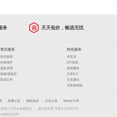
服务
天天低价，畅选无忧
售后服务
特色服务
售后政策
夺宝岛
价格保护
DIY装机
退款说明
延保服务
返修/退换货
京东E卡
取消订单
京东通信
京鱼座智能
测
|
质量公告
|
隐私政策
|
京东公益
|
Media & IR
交易第三方平台备案凭证
|
新出发京零 字第大120007号
06561155