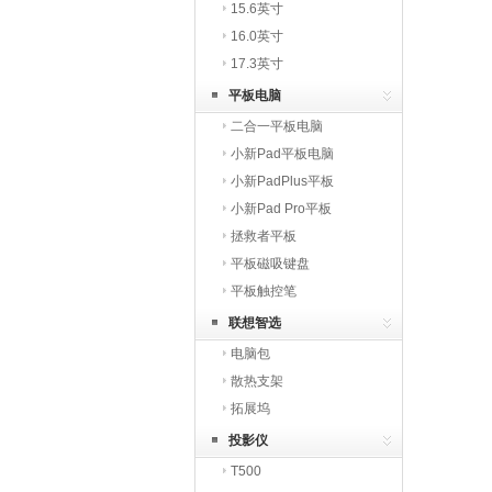
15.6英寸
16.0英寸
17.3英寸
平板电脑
二合一平板电脑
小新Pad平板电脑
小新PadPlus平板
小新Pad Pro平板
拯救者平板
平板磁吸键盘
平板触控笔
联想智选
电脑包
散热支架
拓展坞
投影仪
T500