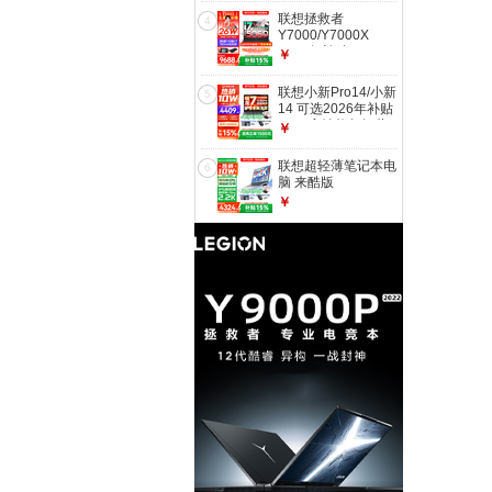
补贴 16英寸 防眩光
游戏设计办公本 标
联想拯救者
全面屏
4
压酷睿i5 16G 512G
Y7000/Y7000X
｜小新14 国家补贴
2026年补贴15% P
￥
IPS高清全面屏｜
图设计电竞游戏笔记
DC调光 护眼无闪烁
本电脑r 满血
联想小新Pro14/小新
5
RTX5060独显 旗舰
14 可选2026年补贴
标压酷睿 【爆款】
15% 高性能超轻薄
￥
i7-14650HX 16G
笔记本电脑 标压锐
512G标配｜Y7000
龙版 学生游戏设计
联想超轻薄笔记本电
国补 高刷
6
办公本 锐龙R7-
脑 来酷版
8745HS 16G 512G
Pro14/14/Air14
￥
｜小新14c国家补贴
2026年补贴15%可
14英寸 防眩光全面
选 AI轻小新品 学生
屏
办公游戏设计本
【2.2K超高清】酷
睿i5-13420H 16G
1TB｜14 新款国补
14英